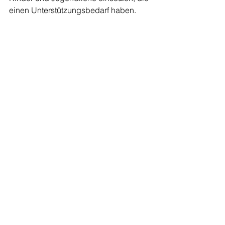
einen Unterstützungsbedarf haben.
(Iris Bothe, 1. Vorsitzende Tabula e.V., 
Christian Nolte, Geschäftsführer Nolte 
Ausbau GmbH, Judith Wurm, 
Geschäftsführerin Tabula e.V.)