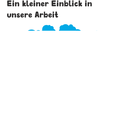
Ein kleiner Einblick in
unsere Arbeit
Kontakt
Tabula e. V.
Tel:
05361 8916444
Email:
info@tabula-wolfsburg.com
Adresse
Kleiststraße 13
38440 Wolfsburg