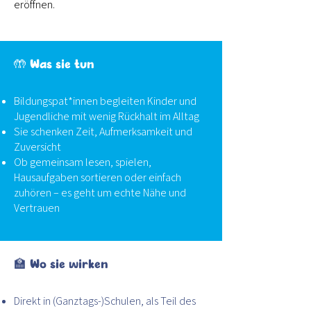
eröffnen.
🤲 Was sie tun
Bildungspat*innen begleiten Kinder und
Jugendliche mit wenig Rückhalt im Alltag
Sie schenken Zeit, Aufmerksamkeit und
Zuversicht
Ob gemeinsam lesen, spielen,
Hausaufgaben sortieren oder einfach
zuhören – es geht um echte Nähe und
Vertrauen
🏫 Wo sie wirken
Direkt in (Ganztags-)Schulen, als Teil des