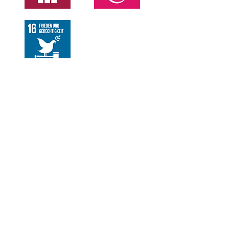
Kontakt
Tabula e. V.
Tel:
05361 8916444
Email:
info@tabula-wolfsburg.com
Adresse
Kleiststraße 13
38440 Wolfsburg