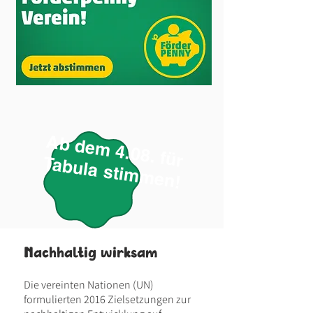
A
b
d
e
m
4
.0
8
. fü
r
ab
u
la
s
tim
m
e
n
T
!
Nachhaltig wirksam
Die vereinten Nationen (UN)
formulierten 2016 Zielsetzungen zur